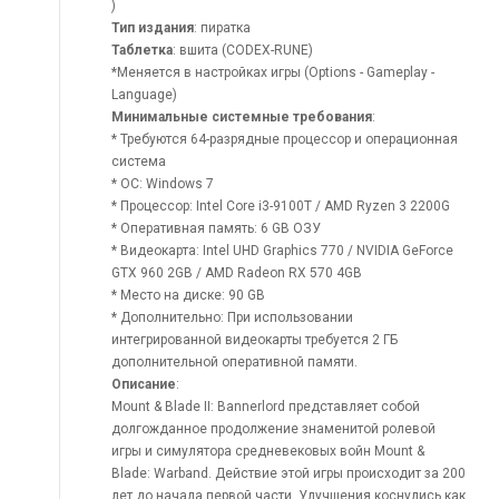
)
Тип издания
: пиратка
Таблeтка
: вшита (CODEX-RUNE)
*Меняется в настройках игры (Options - Gameplay -
Language)
Минимальные системные требования
:
* Требуются 64-разрядные процессор и операционная
система
* ОС: Windows 7
* Процессор: Intel Core i3-9100T / AMD Ryzen 3 2200G
* Оперативная память: 6 GB ОЗУ
* Видеокарта: Intel UHD Graphics 770 / NVIDIA GeForce
GTX 960 2GB / AMD Radeon RX 570 4GB
* Место на диске: 90 GB
* Дополнительно: При использовании
интегрированной видеокарты требуется 2 ГБ
дополнительной оперативной памяти.
Описание
:
Mount & Blade II: Bannerlord представляет собой
долгожданное продолжение знаменитой ролевой
игры и симулятора средневековых войн Mount &
Blade: Warband. Действие этой игры происходит за 200
лет до начала первой части. Улучшения коснулись как