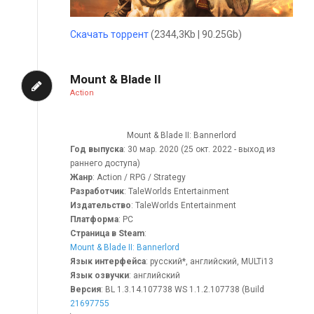
Скачать торрент
(2344,3Kb | 90.25Gb)
Mount & Blade II
Action
Mount & Blade II: Bannerlord
Год выпуска
: 30 мар. 2020 (25 окт. 2022 - выход из
раннего доступа)
Жанр
: Action / RPG / Strategy
Разработчик
: TaleWorlds Entertainment
Издательство
: TaleWorlds Entertainment
Платформа
: PC
Страница в Steam
:
Mount & Blade II: Bannerlord
Язык интерфейса
: русский*, английский, MULTi13
Язык озвучки
: английский
Версия
: BL 1.3.14.107738 WS 1.1.2.107738 (Build
21697755