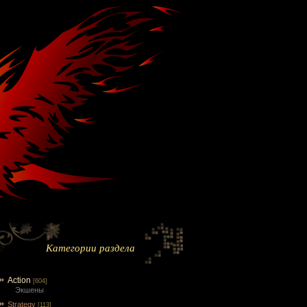
Категории раздела
Action
[604]
Экшены
Strategy
[113]