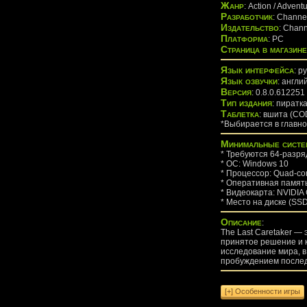
Жанр
: Action / Adventu
Разработчик
: Channe
Издательство
: Chann
Платформа
: PC
Страница в магазине
Язык интерфейса
: р
Язык озвучки
: англи
Версия
: 0.8.0.612251
Тип издания
: пиратк
Таблeтка
: вшита (CO
*Выбирается в главн
Минимальные систе
* Требуются 64-разр
* ОС: Windows 10
* Процессор: Quad-core
* Оперативная памят
* Видеокарта: NVIDIA
* Место на диске (SSD
Описание
:
The Last Caretaker —
принятое решение и к
исследование мира, в
пробуждением послед