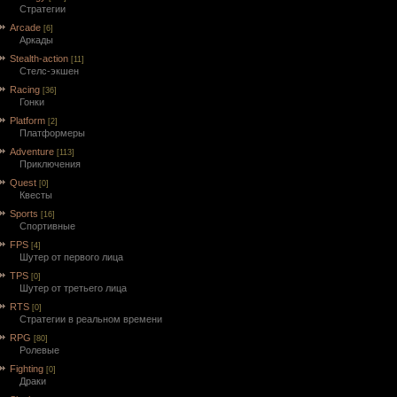
Стратегии
Arcade
[6]
Аркады
Stealth-action
[11]
Cтелс-экшен
Racing
[36]
Гонки
Platform
[2]
Платформеры
Adventure
[113]
Приключения
Quest
[0]
Квесты
Sports
[16]
Спортивные
FPS
[4]
Шутер от первого лица
TPS
[0]
Шутер от третьего лица
RTS
[0]
Стратегии в реальном времени
RPG
[80]
Ролевые
Fighting
[0]
Драки