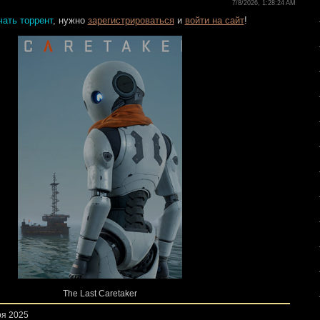
7/8/2026, 1:28:24 AM
чать торрент
, нужно
зарегистрироваться
и
войти на сайт
!
The Last Caretaker
ря 2025