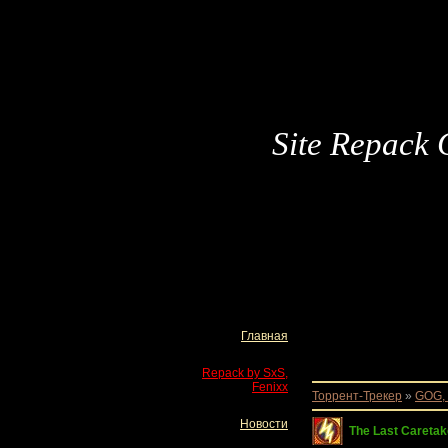
Site Repack 
Главная
Repack by SxS,
Fenixx
Торрент-Трекер
»
GOG,
Новости
The Last Careta