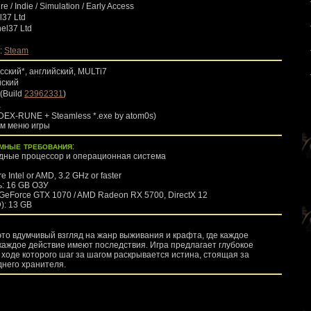
re / Indie / Simulation / Early Access
l37 Ltd
el37 Ltd
:
Steam
усский*, английский, MULTi7
йский
 (Build
23962331
)
а
DEX-RUNE + Steamless *.exe by atom0s)
ом меню игры
мные требования
:
ядные процессор и операционная система
 Intel or AMD, 3.2 GHz or faster
ь: 16 GB ОЗУ
 GeForce GTX 1070 / AMD Radeon RX 5700, DirectX 12
): 13 GB
 это вдумчивый взгляд на жанр выживания и крафта, где каждое
аждое действие имеют последствия. Игра предлагает глубокое
 ходе которого шаг за шагом раскрывается истина, стоящая за
него хранителя.