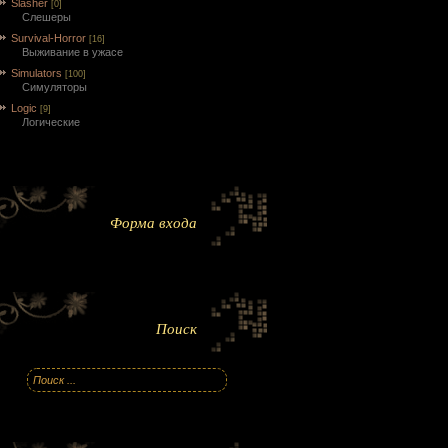
Slasher
[0]
Слешеры
Survival-Horror
[16]
Выживание в ужасе
Simulators
[100]
Симуляторы
Logic
[9]
Логические
Форма входа
Поиск