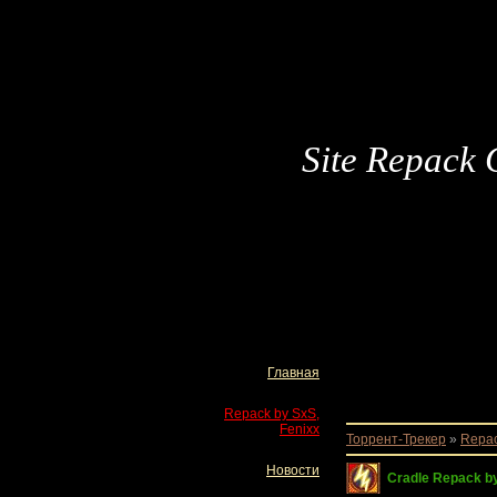
Site Repack 
Главная
Repack by SxS,
Fenixx
Торрент-Трекер
»
Repac
Новости
Cradle Repack b