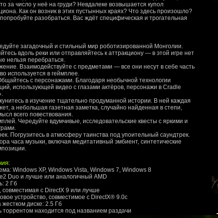
что за число у неё на груди? Невдалеке возвышается купол
иона. Как он возник в этих пустынных краях? Что здесь произошло?
 попробуйте разобраться. Вас ждёт специфическая и трогательная
ледуйте загадочный и стильный мир роботизированной Монголии.
яйтесь вдоль реки или отправляйтесь к аттракциону — в этой игре нет
ые нельзя перебраться.
жение. Взаимодействуйте с предметами — все они несут в себе часть
во используется в геймплее.
Общайтесь с персонажами. Благодаря необычной технологии
ий, использующей видео с глазами актёров, персонажи в Cradle
.
Окунитесь в изучение тщательно продуманной истории. В ней каждая
ет, а небольшая газетная заметка, случайно найденная в степи,
ысл всего повествования.
плей. Чередуйте вдумчивые, исследовательские квесты с яркими и
рами.
ек. Погрузитесь в атмосферу таинства под упоительный саундтрек.
ора часа музыки, включая медитативный эмбиент, синтетические
мпозиции.
ния
:
ма: Windows XP, Windows Vista, Windows 7, Windows 8
ore2 Duo и лучше или аналогичный AMD
: 2 Гб
, совместимая с DirectX 9 или лучше
ковое устройство, совместимое с DirectX® 9.0с
 жестком диске: 2.5 Гб
ь торрентом находится под названием раздачи