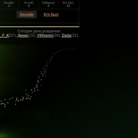
Онлайн:
Гостей:
Геймеров:
Кто был:
3
3
0
11
Онлайн
Кто был
Сегодня день рождения:
Денис
(23)
,
V99veren
(34)
,
Dada
(31)
,
Juice
(35)
,
Sergo4387
(47)
,
Denji
(35)
,
pautss
(2