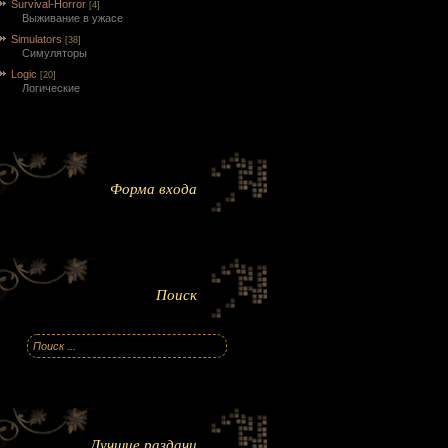
Survival-Horror
[4]
Выживание в ужасе
Simulators
[38]
Симуляторы
Logic
[20]
Логические
Форма входа
Поиск
Лучшие раздачи