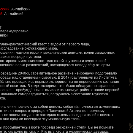
сский
, Английский
ий
, Английский
a
:
о/перекодировано
аники
научно-фантастический квест с видом от первого лица,
исследование окружающего мира.
ношения главного героя и механической девушки, волей загадочных
вшихся посреди пустоши.
монтировать механическое тело своей спутницы и вместе с ней
ошенного парка развлечений, находящегося неподалёку от юрты.
в середине 2040-х, стремительное развитие нейронауки подогревало
обеды над старением и смертью. В 2047 году учёными из Института
Кёльне проводились первые эксперименты по перенесению сознания
енный носитель. В ходе экспериментов было обнаружено странное,
вление — пробуждённые в вычислительном устройстве копии нервной
начинали саморазрушаться, погружаясь в состояние глубокого
аха.
о явления повлекло за собой цепочку событий, полностью изменивших
ятки лет вопрос о природе «Панической Атаки» по-прежнему
ы не знаем, как далеко заходила мысль исследователей в поисках
то она вряд ли посещала эту монгольскую степь.
Вы просыпаетесь в юрте посреди бескрайней степи. Вы не помните
ете, как долго вы спали. Кто вы? Кто эта механическая девушка,