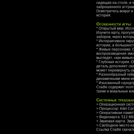
сидящая на столе, и 
заброшенного аттракц
Осмотритесь вокруг и
история.
Особенности игры
:
* Открытый мир. Исс
Изучите юрту, прогул
заборов, через котор
* Интерактивное окру
истории, а большинст
* Живые персонажи. 
воспроизведения эмоц
выглядят, «как живые»
* Глубокая история. 
деталь дополняет сюж
может перевернуть см
* Разнообразный гейм
динамичными мини-иг
* Изысканный саундтр
Cradle содержит полт
треки и вокальные ко
Системные требова
> Операционная систе
> Процессор: Intel C
> Оперативная память
> Видеокарта: 512 Мб
> Звуковая карта: Зву
> Свободное место на
Ссылка Cradle скачат