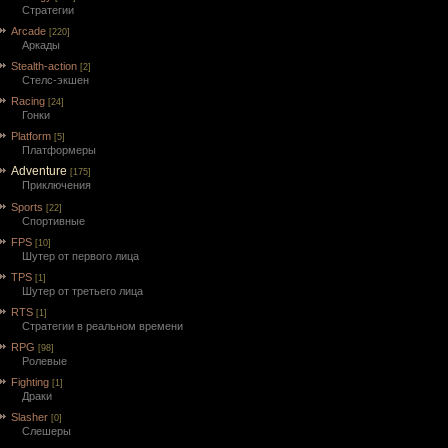
Стратегии
Arcade
[220]
Аркады
Stealth-action
[2]
Cтелс-экшен
Racing
[24]
Гонки
Platform
[5]
Платформеры
Adventure
[175]
Приключения
Sports
[22]
Спортивные
FPS
[10]
Шутер от первого лица
TPS
[1]
Шутер от третьего лица
RTS
[1]
Стратегии в реальном времени
RPG
[98]
Ролевые
Fighting
[1]
Драки
Slasher
[0]
Слешеры