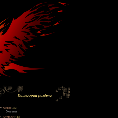
Категории раздела
Action
[432]
Экшены
Strategy
[142]