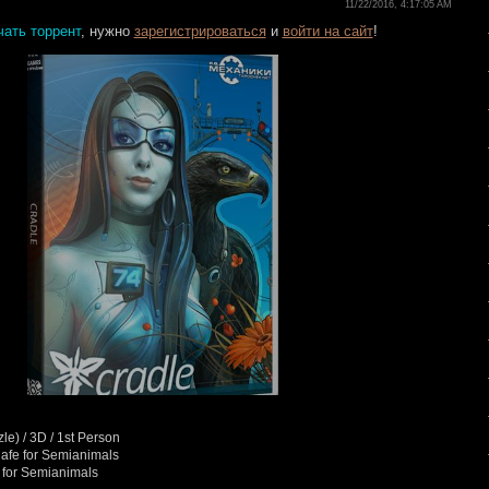
11/22/2016, 4:17:05 AM
чать торрент
, нужно
зарегистрироваться
и
войти на сайт
!
le) / 3D / 1st Person
Cafe for Semianimals
e for Semianimals