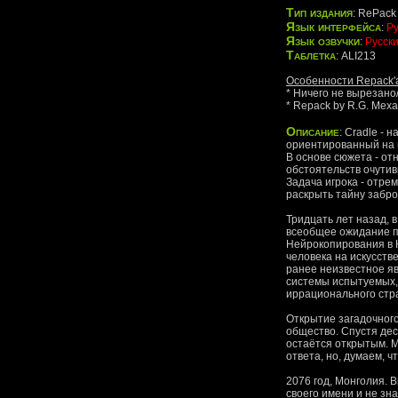
Тип издания
: RePack
Язык интерфейса
:
Ру
Язык озвучки
:
Русск
Таблетка
: ALI213
Особенности Repack'
* Ничего не вырезан
* Repack by R.G. Мех
Описание
: Cradle - 
ориентированный на 
В основе сюжета - от
обстоятельств очути
Задача игрока - отре
раскрыть тайну забр
Тридцать лет назад, 
всеобщее ожидание п
Нейрокопирования в 
человека на искусств
ранее неизвестное я
системы испытуемых, 
иррационального стр
Открытие загадочног
общество. Спустя дес
остаётся открытым. М
ответа, но, думаем, ч
2076 год, Монголия. 
своего имени и не зна