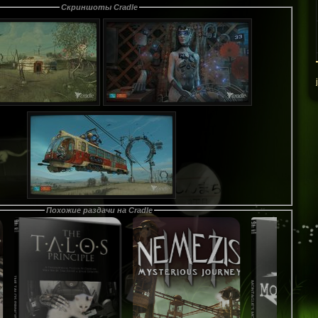
Скриншоты Cradle
S1EGFR1ED
(40)
,
j_F_K
(57)
,
Похожие раздачи на Cradle