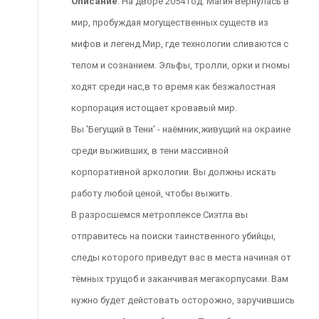
Описание
: На дворе 2054 год. Магия вернулась в
мир, пробуждая могущественных существ из
мифов и легенд.Мир, где технологии сливаются с
телом и сознанием. Эльфы, тролли, орки и гномы
ходят среди нас,в то время как безжалостная
корпорация истощает кровавый мир.
Вы 'Бегущий в Тени' - наёмник,живущий на окраине
среди выживших, в тени массивной
корпоративной аркологии. Вы должны искать
работу любой ценой, чтобы выжить.
В разросшемся метроплексе Сиэтла вы
отправитесь на поиски таинственного убийцы,
следы которого приведут вас в места начиная от
тёмных трущоб и заканчивая мегакорпусами. Вам
нужно будет дейстовать осторожно, заручившись