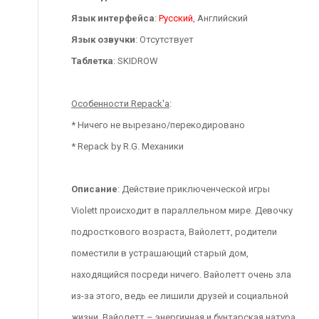
Язык интерфейса
:
Русский
, Английский
Язык озвучки
: Отсутствует
Таблетка
: SKIDROW
Особенности Repack'a
:
* Ничего не вырезано/перекодировано
* Repack by R.G. Механики
Описание
: Действие приключенческой игры
Violett происходит в параллельном мире. Девочку
подросткового возраста, Вайолетт, родители
поместили в устрашающий старый дом,
находящийся посреди ничего. Вайолетт очень зла
из-за этого, ведь ее лишили друзей и социальной
жизни. Вайолетт – энергичная и бунтарская натура,