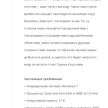
поэтому – ищет пути к выходу. Через некоторое
время она находит светящуюся мышиную нору.
Внезапно, Вайолетт затягивает в нее. По ту
сторону норы находится загадочный мир с
говорящими и поющими невоодушевленными
объектами, животными-поварами и другими
странностями. Каким-то образом героине нужно
добраться домой, и сделать это будет непросто,
ведь на ее пути стоит Паучья Королева.
Системные требования
:
> Операционная система: Windows 7
> Процессор: Dual core from Intel or AMD at 2.0 GHz
> Оперативная память: 2 Гб
> Видеокарта: nVidia 320M or higher, or Radeon 7000