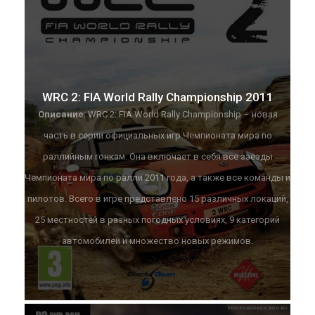
WRC 2: FIA World Rally Championship 2011
Описание
: WRC 2: FIA World Rally Championship – новая
часть в серии официальных игр Чемпионата мира по
раллийным гонкам. Она включает в себя все заезды
Чемпионата мира по ралли 2011 года, а также все команды и
пилотов. Всего в игре представлено 15 различных локаций,
25 местностей в разных погодных условиях, 9 категорий
автомобилей и множество новых режимов.