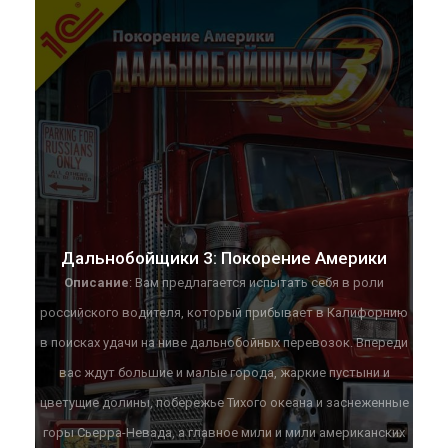
Отправляйся в путь с этим превосходным симулятором
Scania, который гарантирует тебе незабываемые
впечатления от управления грузовиками!
Дальнобойщики 3: Покорение Америки
Описание
: Вам предлагается испытать себя в роли
российского водителя, который прибывает в Калифорнию
в поисках удачи на ниве дальнобойных перевозок. Впереди
вас ждут большие и малые города, жаркие пустыни и
цветущие долины, побережье Тихого океана и заснеженные
горы Сьерра-Невада, а главное мили и мили американских