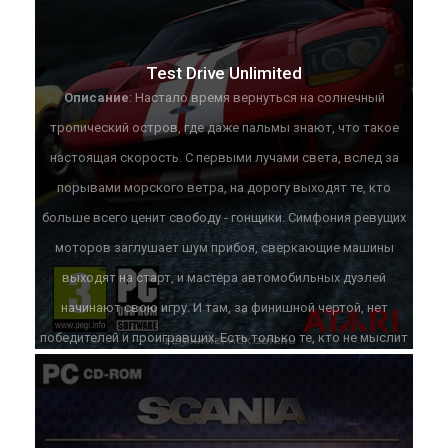
Test Drive Unlimited
Описание
: Настало время вернуться на солнечный
тропический остров, где даже пальмы знают, что такое
настоящая скорость. С первыми лучами света, вслед за
порывами морского ветра, на дорогу выходят те, кто
больше всего ценит свободу - гонщики. Симфония ревущих
моторов заглушает шум прибоя, сверкающие машины
выходят на старт, и мастера автомобильных дуэлей
начинают свою игру. И там, за финишной чертой, нет
победителей и проигравших. Есть только те, кто не мыслит
своей жизни без соревнований...