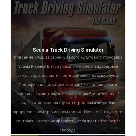
Scania Truck Driving Simulator
Описание
: Сядь за баранку самого культового грузовика
Scania R-series! В этой уникальной смеси видеоигры и
симулятора реалистичность доведена до максимума!
Проверь свои водительские навыки, пройдя десять
совершенно экстремальных испытаний, или выполняй
задания, доставляя грузы в огромном и подробно
прорисованном трехмерном городе. Принимай только те
контракты, которые нравятся – тебя ждет абсолютная
свобода!