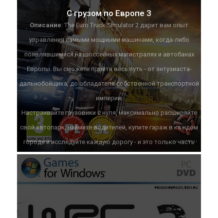
С грузом по Европе 3
Описание
: The Euro Truck Simulator 2 дарит вам опыт
управления самыми мощными машинами, когда-либо
появлявшимися на шоссейных магистралях и автобанах
Европы. Вы сможете пройти весь путь - от энтузиаста-
дальнобойщика, до обладателя собственной транспортной
империи.
Настраивайте грузовики с нуля, максимально расширяйте
свой автопарк, наймите водителей, купите гараж в каждом
городе и исследуйте каждую дорогу - и это только часть
доступных возможностей.