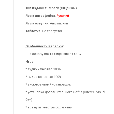
Тип издания
: Repack (Лицензии)
Язык интерфейса
:
Русский
Язык озвучки
: Английский
Таблетка
: Не требуется
Особенности Repack'a
:
--За основу взята Лицензия от GOG--
Игра
:
* аудио качество 100%
* видео качество 100%
* эксклюзивный установщик
* установка дополнительного Soft'a (DirectX, Visual
C++)
* все пути реестра сохранены