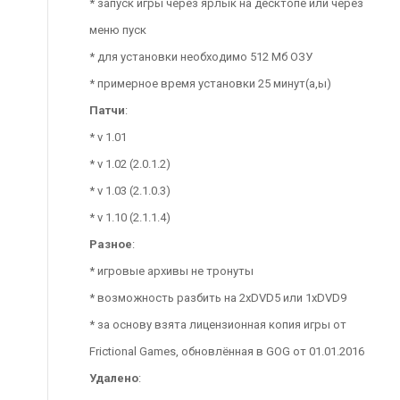
* запуск игры через ярлык на десктопе или через
меню пуск
* для установки необходимо 512 Мб ОЗУ
* примерное время установки 25 минут(а,ы)
Патчи
:
* v 1.01
* v 1.02 (2.0.1.2)
* v 1.03 (2.1.0.3)
* v 1.10 (2.1.1.4)
Разное
:
* игровые архивы не тронуты
* возможность разбить на 2xDVD5 или 1xDVD9
* за основу взята лицензионная копия игры от
Frictional Games, обновлённая в GOG от 01.01.2016
Удалено
: