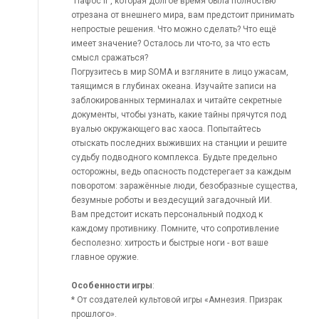
"Пафос II", которая долгое время была полностью
отрезана от внешнего мира, вам предстоит принимать
непростые решения. Что можно сделать? Что ещё
имеет значение? Осталось ли что-то, за что есть
смысл сражаться?
Погрузитесь в мир SOMA и взгляните в лицо ужасам,
таящимся в глубинах океана. Изучайте записи на
заблокированных терминалах и читайте секретные
документы, чтобы узнать, какие тайны прячутся под
вуалью окружающего вас хаоса. Попытайтесь
отыскать последних выживших на станции и решите
судьбу подводного комплекса. Будьте предельно
осторожны, ведь опасность подстерегает за каждым
поворотом: заражённые люди, безобразные существа,
безумные роботы и вездесущий загадочный ИИ.
Вам предстоит искать персональный подход к
каждому противнику. Помните, что сопротивление
бесполезно: хитрость и быстрые ноги - вот ваше
главное оружие.
Особенности игры
:
* От создателей культовой игры «Амнезия. Призрак
прошлого».