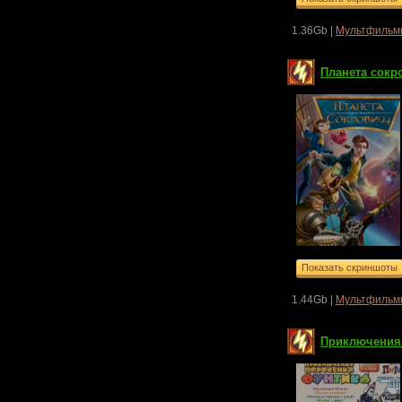
1.36Gb |
Мультфильм
Планета сокро
1.44Gb |
Мультфильм
Приключения 