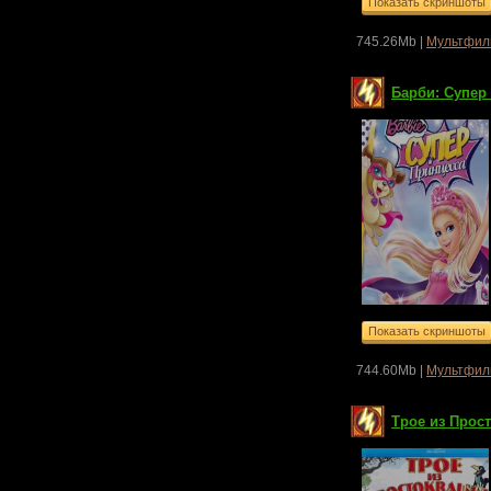
745.26Mb |
Мультфил
Барби: Супер 
744.60Mb |
Мультфил
Трое из Прос