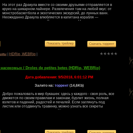
На этот раз Дракула вместе со своими друзьями отправляется в
круиз на шикарном лайнере. Развлечения там на любой вкус: от
монстробаскетбола и экзотических экскурсий, до лунных ванн.
Неожиданно Дракула влюбляется в капитана корабля —
загадочную и прекрасную Эрику, и его дочка Мэвис понимает, что
поездка может превратиться в кошмар: ведь Эрика хранит
ужасный секрет, который ставит под угрозу существование всех
монстров!
ьмы
|
HDRip, WEBRip
|
насекомых / Droles de petites betes (HDRip, WEBRip)
Дата добавления:
9/5/2018, 6:01:12 PM
Залито на:
торрент
(14,6Kb)
Добро пожаловать в мир букашек: здесь у каждого - своя роль, все
движется по своим правилам и законам, бурлит жизнь, полная
взлетов и падений, радостей и печалей. Если заглянуть под
листик или отодвинуть травинку, можно узнать все секреты
таинственного мира насекомых. Надо лишь чуть-чуть напрячь
воображение...Файл