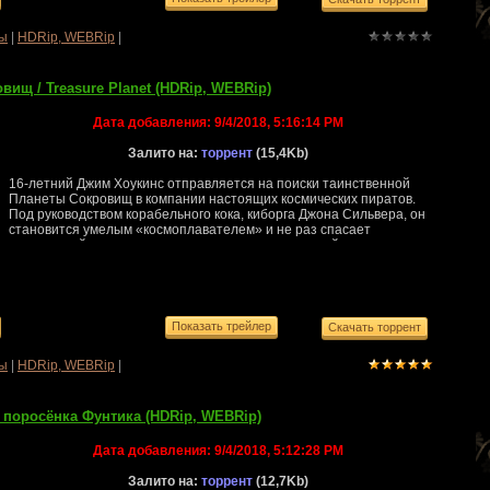
ы
|
HDRip, WEBRip
|
вищ / Treasure Planet (HDRip, WEBRip)
Дата добавления:
9/4/2018, 5:16:14 PM
Залито на:
торрент
(15,4Kb)
16-летний Джим Хоукинс отправляется на поиски таинственной
Планеты Сокровищ в компании настоящих космических пиратов.
Под руководством корабельного кока, киборга Джона Сильвера, он
становится умелым «космоплавателем» и не раз спасает
космический галеон от самых серьезных опасностей: черных дыр,
взрывов сверхновых и космических штормов.
ы
|
HDRip, WEBRip
|
поросёнка Фунтика (HDRip, WEBRip)
Дата добавления:
9/4/2018, 5:12:28 PM
Залито на:
торрент
(12,7Kb)