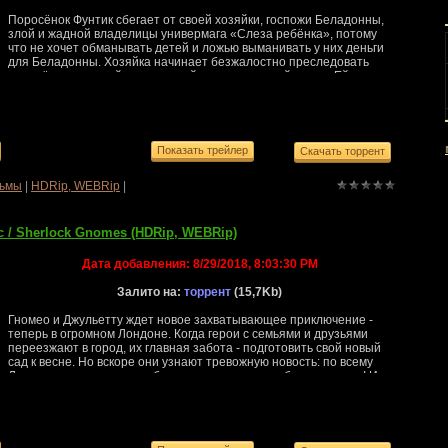
Поросёнок Фунтик сбегает от своей хозяйки, госпожи Беладонны,
злой и жадной владелицы универмага «Слеза ребёнка», потому
что не хочет обманывать детей и ложью выманивать у них деньги
для Беладонны. Хозяйка начинает безжалостно преследовать
поросёнка, который приносил ей очень неплохой доход. Ей
помогают тупой начальник полиции Фокстрот и суетливые сыщики
Добер и Пинчер. Но Фунтик случайно встречает в лесу дядюшку
Мокуса и Бамбино - циркачей и отправляется с ними в
путешествие навстречу новой...
MoRoZ
(33)
,
Filinsun
(54)
,
Pulche
ьмы
|
HDRip, WEBRip
|
 / Sherlock Gnomes (HDRip, WEBRip)
Дата добавления:
8/29/2018, 8:03:30 PM
Залито на:
торрент
(15,7Kb)
Гномео и Джульетту ждет новое захватывающее приключение -
теперь в огромном Лондоне. Когда герои с семьями и друзьями
переезжают в город, их главная забота - подготовить свой новый
сад к весне. Но вскоре они узнают тревожную новость: по всему
Лондону таинственным образом исчезают их собратья-гномы! И
вот однажды Гномео и Джульетта, вернувшись домой,
обнаруживают, что и вся их родня исчезла. В такой ситуации на
выручку может прийти только... Шерлок Гномс. Известный
детектив становится на защи...