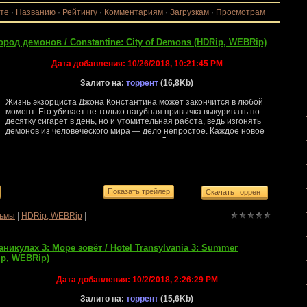
те
·
Названию
·
Рейтингу
·
Комментариям
·
Загрузкам
·
Просмотрам
ород демонов / Constantine: City of Demons (HDRip, WEBRip)
Дата добавления:
10/26/2018, 10:21:45 PM
Залито на:
торрент
(16,8Kb)
Жизнь экзорциста Джона Константина может закончится в любой
момент. Его убивает не только пагубная привычка выкуривать по
десятку сигарет в день, но и утомительная работа, ведь изгонять
демонов из человеческого мира — дело непростое. Каждое новое
столкновение с силами зла заставляет Джона вступать в схватку,
где победу способны принести не только острый ум и знание
врага, но и любимый дробовик.Страна: США
ьмы
|
HDRip, WEBRip
|
никулах 3: Море зовёт / Hotel Transylvania 3: Summer
ip, WEBRip)
Дата добавления:
10/2/2018, 2:26:29 PM
Залито на:
торрент
(15,6Kb)