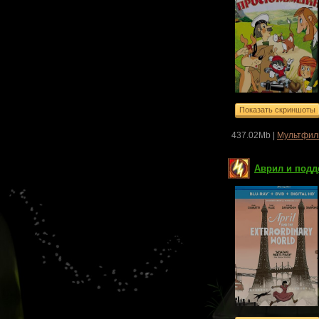
437.02Mb |
Мультфил
Аврил и подде