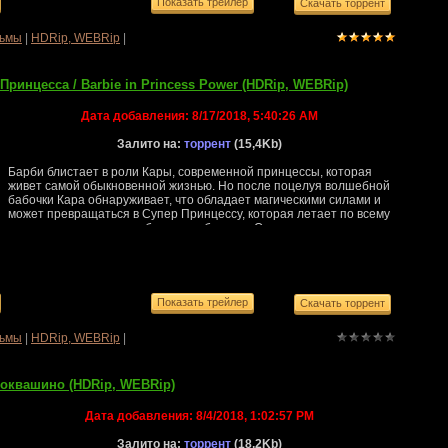
ьмы
|
HDRip, WEBRip
|
Принцесса / Barbie in Princess Power (HDRip, WEBRip)
Дата добавления:
8/17/2018, 5:40:26 AM
Залито на:
торрент
(15,4Kb)
Барби блистает в роли Кары, современной принцессы, которая
живет самой обыкновенной жизнью. Но после поцелуя волшебной
бабочки Кара обнаруживает, что обладает магическими силами и
может превращаться в Супер Принцессу, которая летает по всему
королевству и готова победить любое зло. Однако ее завистливая
кузина ловит волшебную бабочку и также трансформируется — но
уже в Темную Принцессу! Борьба принцесс накаляется до
предела, но, узнав, что у королевства появился настоящий
серьезный враг, смо...
ьмы
|
HDRip, WEBRip
|
токвашино (HDRip, WEBRip)
Дата добавления:
8/4/2018, 1:02:57 PM
Залито на:
торрент
(18,2Kb)