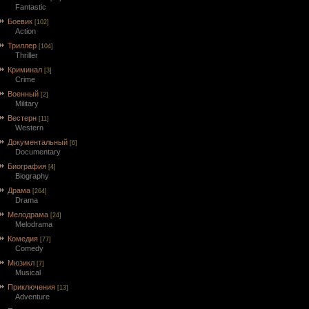
Fantastic
Боевик
[102]
Action
Триллер
[104]
Thriller
Криминал
[3]
Crime
Военный
[2]
Military
Вестерн
[11]
Western
Документальный
[6]
Documentary
Биография
[4]
Biography
Драма
[264]
Drama
Мелодрама
[24]
Melodrama
Комедия
[77]
Comedy
Мюзикл
[7]
Musical
Приключения
[13]
Adventure