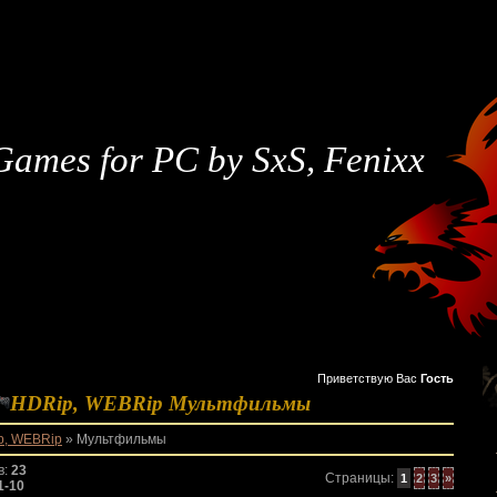
Games for PC by SxS, Fenixx
Приветствую Вас
Гость
HDRip, WEBRip Мультфильмы
p, WEBRip
» Мультфильмы
в
:
23
Страницы
:
1
2
3
»
1-10