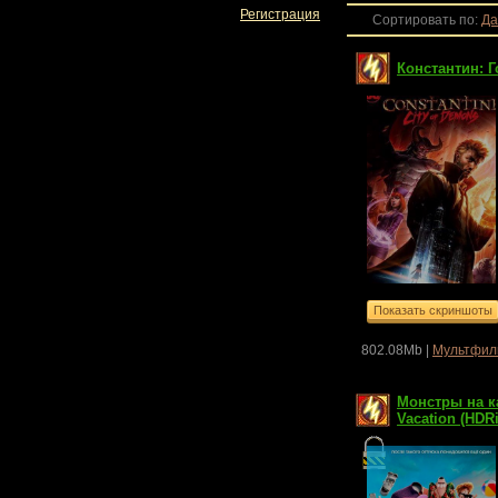
Регистрация
Сортировать по
:
Да
Константин: Г
802.08Mb |
Мультфил
Монстры на ка
Vacation (HDR