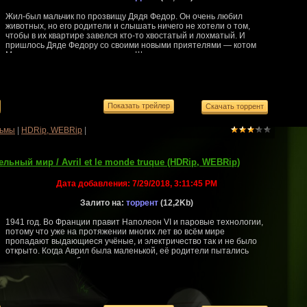
Жил-был мальчик по прозвищу Дядя Федор. Он очень любил
животных, но его родители и слышать ничего не хотели о том,
чтобы в их квартире завелся кто-то хвостатый и лохматый. И
пришлось Дяде Федору со своими новыми приятелями — котом
Матроскиным и верным песиком Шариком — отправиться в
деревню Простоквашино.Студия: Союзмультфильм
ьмы
|
HDRip, WEBRip
|
льный мир / Avril et le monde truque (HDRip, WEBRip)
Дата добавления:
7/29/2018, 3:11:45 PM
Залито на:
торрент
(12,2Kb)
1941 год. Во Франции правит Наполеон VI и паровые технологии,
потому что уже на протяжении многих лет во всём мире
пропадают выдающиеся учёные, и электричество так и не было
открыто. Когда Аврил была маленькой, её родители пытались
получить эликсир бессмертия, но тоже исчезли таинственным
образом. От семьи у девушки остался только говорящий кот, и с
тех пор она пытается воссоздать тот эликсир.MPAA: PG -
Рекомендуется присутствие родителей