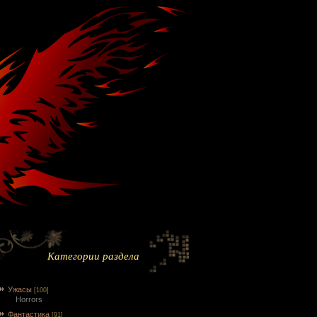
Категории раздела
Ужасы
[100]
Horrors
Фантастика
[91]