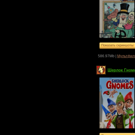
586.97Mb |
Мультфил
Шерлок Гномс