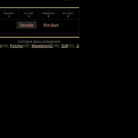
Онлайн:
Гостей:
Геймеров:
Кто был:
1
1
0
0
Онлайн
Кто был
Сегодня день рождения:
r
(36)
,
Maxebonm2
(38)
,
Soft
(31)
,
Jonny_Bravo
(41)
,
_Laki_
(30)
,
alexandr
(37)
,
ALEX