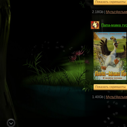
2.18Gb |
Мультфильм
Папа-мама гус
1.40Gb |
Мультфильм