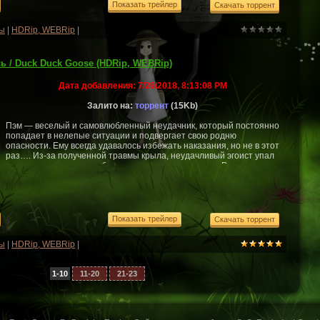
ы
|
HDRip, WEBRip
|
ь / Duck Duck Goose (HDRip, WEBRip)
Дата добавления:
7/26/2018, 8:13:08 PM
Залито на:
торрент
(15Kb)
Пэм — веселый и самовлюбленный неудачник, который постоянно
попадает в нелепые ситуации и подвергает свою родню
опасности. Ему всегда удавалось избежать наказания, но не в этот
раз…. Из-за полученной травмы крыла, неудачливый эгоист упал
на землю, где не сумел благополучно приземлиться. Рухнув вниз,
он чуть было не задавил двух маленьких утят. Несмотря на свой
скверный и несерьезный характер, Пэм проявил заботу о
малышах. У гуся созрел план — отправиться в дорогу с птенцами
пешком. Им предст...
ы
|
HDRip, WEBRip
|
1-10
11-20
21-23