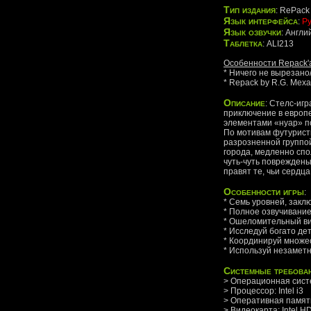
Тип издания
: RePack
Язык интерфейса
:
Ру
Язык озвучки
: Англи
Таблетка
: ALI213
Особенности Repack'
* Ничего не вырезан
* Repack by R.G. Мех
Описание
: Стелс-игр
приключение в европе
элементами «нуар» по
По мотивам футуристи
разрозненной группой
города, медленно спо
чуть-чуть повреждены
правят те, чьи сердца
Особенности игры
:
* Семь уровней, заклю
* Полное озвучивание
* Ошеломительный ви
* Исследуй богато д
* Координируй множе
* Используй незаметно
Системные требова
> Операционная систе
> Процессор: Intel i3
> Оперативная память
> Видеокарта: Intel H