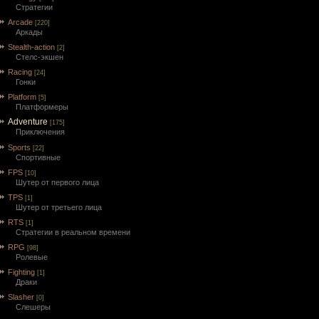
Стратегии
Arcade
[220]
Аркады
Stealth-action
[2]
Cтелс-экшен
Racing
[24]
Гонки
Platform
[5]
Платформеры
Adventure
[175]
Приключения
Sports
[22]
Спортивные
FPS
[10]
Шутер от первого лица
TPS
[1]
Шутер от третьего лица
RTS
[1]
Стратегии в реальном времени
RPG
[98]
Ролевые
Fighting
[1]
Драки
Slasher
[0]
Слешеры