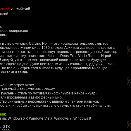
сский
, Английский
йский
a
:
о/перекодировано
аники
а в стиле «нуар». Calvino Noir — это исследовательское, скрытое
йском преступном мире 1930-х годов. Архитектура переплетается с
 мере того, как ты невольно впутываешься в революционный заговор.
ческих и антиутопических образов Deus Ex и Blade Runner. Играй
 людей, у которых есть последний шанс сразиться за будущее
лзающего на дно. Души некоторых из них изломаны, у других — лишь
, но все они стремятся выковать будущее в уродливом мире, где
 жестоки и темны.
ченных в трех актах.
, богатый и таинственный сюжет.
зуальный стиль по мотивам кинофильмов в жанре «нуар».
етализированный и атмосферный мир.
ство уникальных персонажей с широким спектром навыков.
сть или грубую силу при встрече с теми, кто стоит у тебя на пути.
ния
:
ма: Windows XP, Windows Vista, Windows 7, Windows 8
: 2 Гб
D 4600