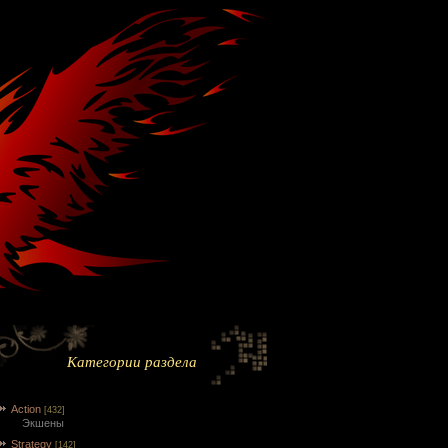
Категории раздела
Action
[432]
Экшены
Strategy
[142]