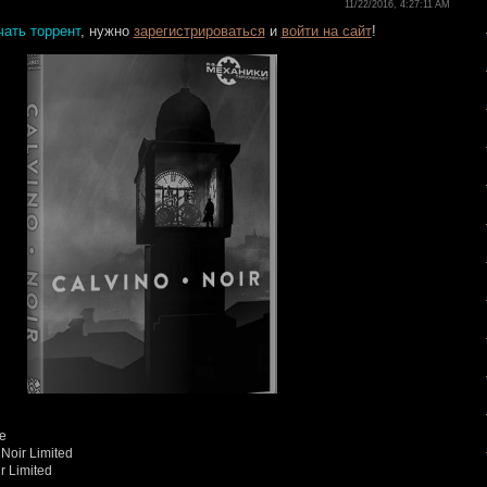
11/22/2016, 4:27:11 AM
чать торрент
, нужно
зарегистрироваться
и
войти на сайт
!
ie
 Noir Limited
ir Limited