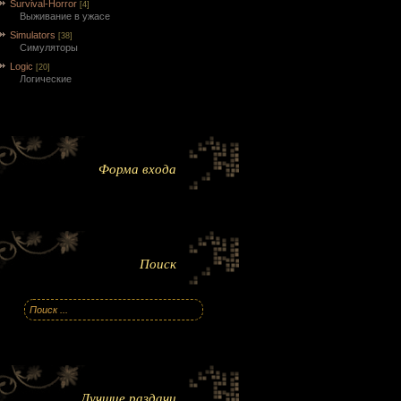
Survival-Horror
[4]
Выживание в ужасе
Simulators
[38]
Симуляторы
Logic
[20]
Логические
Форма входа
Поиск
Лучшие раздачи