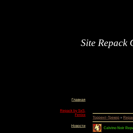
Site Repack 
Главная
Repack by SxS,
Fenixx
Торрент-Трекер
»
Repac
Новости
Calvino Noir Re