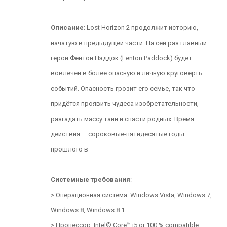
Описание
: Lost Horizon 2 продолжит историю,
начатую в предыдущей части. На сей раз главный
герой Фентон Пэддок (Fenton Paddock) будет
вовлечён в более опасную и личную круговерть
событий. Опасность грозит его семье, так что
придётся проявить чудеса изобретательности,
разгадать массу тайн и спасти родных. Время
действия — сороковые-пятидесятые годы
прошлого в
Системные требования
:
> Операционная система: Windows Vista, Windows 7,
Windows 8, Windows 8.1
> Процессор: Intel® Core™ i5 or 100 % compatible