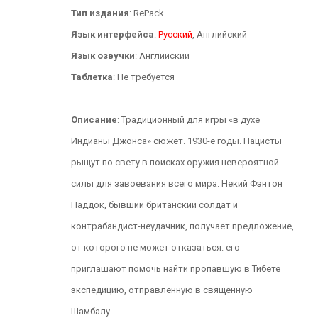
Тип издания
: RePack
Язык интерфейса
:
Русский
, Английский
Язык озвучки
: Английский
Таблетка
: Не требуется
Описание
: Традиционный для игры «в духе
Индианы Джонса» сюжет. 1930-е годы. Нацисты
рыщут по свету в поисках оружия невероятной
силы для завоевания всего мира. Некий Фэнтон
Паддок, бывший британский солдат и
контрабандист-неудачник, получает предложение,
от которого не может отказаться: его
приглашают помочь найти пропавшую в Тибете
экспедицию, отправленную в священную
Шамбалу...