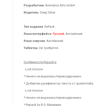
Разработчик
: Animation Arts GmbH
Издатель
: Deep Silver
Тип издания
: RePack
Язык интерфейса
:
Русский
, Английский
Язык озвучки
: Английский
Таблетка
: Не требуется
Особенности Repack'a
:
- Lost Horizon
* Ничего не вырезано/перекодировано
* Добавлен русификатор текста от questomafia
- Lost Horizon
* Ничего не вырезано/перекодировано
* Repack by R.G. Механики